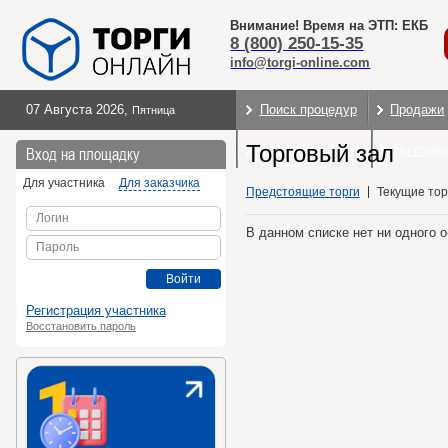
Внимание! Время на ЭТП: ЕКБ
8 (800) 250-15-35
info@torgi-online.com
07 Августа 2026
,
Поиск процедур
Продажи
Пятница
Торговый зал
Торговые секции
На глав
Вход на площадку
Для участника
Для заказчика
Предстоящие торги
Текущие тор
Логин
В данном списке нет ни одного 
Пароль
Войти
Регистрация участника
Восстановить пароль